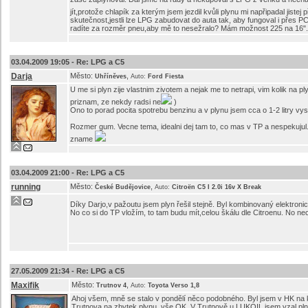
jít,protože chlapík za kterým jsem jezdil kvůli plynu mi napřipadal jiste
skutečnost,jestli lze LPG zabudovat do auta tak, aby fungoval i přes 
radíte za rozměr pneu,aby mě to nesežralo? Mám možnost 225 na 16".
03.04.2009 19:05 -
Re: LPG a C5
Darja
Město:
,
Uhříněves
Auto:
Ford Fiesta
U me si plyn zije vlastnim zivotem a nejak me to netrapi, vim kolik na 
priznam, ze nekdy radsi ne
)
Ono to porad pocita spotrebu benzinu a v plynu jsem cca o 1-2 litry vys
Rozmer gum. Vecne tema, idealni dej tam to, co mas v TP a nespekujul. 
zname
03.04.2009 21:00 -
Re: LPG a C5
running
Město:
,
České Budějovice
Auto:
Citroën C5 I 2.0i 16v X Break
Díky Darjo,v pažoutu jsem plyn řešil stejně. Byl kombinovaný elektronic
No co si do TP vložím, to tam budu mít,celou škálu dle Citroenu. No ne
27.05.2009 21:34 -
Re: LPG a C5
Maxifik
Město:
,
Trutnov 4
Auto:
Toyota Verso 1,8
Ahoj všem, mně se stalo v pondělí něco podobného. Byl jsem v HK na kon
Trutnova na zbytek plynu, vše OK. V Trutnově u LUKOIL jsem vzal plnou