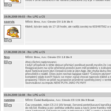
mnou v Brně-Bohunicích na Tatranu (Neužilova 35) a já Ti udělám kaf
19.06.2008 09:03 -
Re: LPG a C5
sservis
Město:
,
Brno
Auto:
Citroën C5 I 2.0i 16v X
Klidně, bývám tady do 17-18 hodin, ale raději zavolej na 603/487562 a
17.08.2008 20:34 -
Re: LPG a C5
Nyo
Město:
,
Brno
Auto:
Citroën C5 I 1.8 16v X
Ahoj všichni zaplynovanci.
I když příspěvek k téhle diskuzi přichází poněkud pozdě,myslím,že i 
Reagoval jsem na výše přečtené,protože jsem měl problémy s kolísáním
dusil.Tankoval jsem plyn čerpačce,kde je plyn Agip. Ale chyba lávky,člo
přesvědčil o realitě. Dnes jsem nechal napapat nádrž "Českým plynem" 
kompletní stádo koní!!! Navíc se motor začal chovat naprosto klidně a t
propastný.Těším se ještě na propočet průměrné spotřeby,který v tenhl
Sservisákovi za impuls.NENÍ PLYN JAKO PLYN!!!!
03.04.2009 16:08 -
Re: LPG a C5
running
Město:
,
České Budějovice
Auto:
Citroën C5 I 2.0i 16v X Break
Čau vespolek, mám C5 2.0 16V break, červená perleť(luxusní barvička)
do něj šel. Rodina a psi- potřeba velkého auta a navíc jsme frantíky m
zase zaplynoval. Dal jsme na rady a nekupoval s LPG z venku a nechá