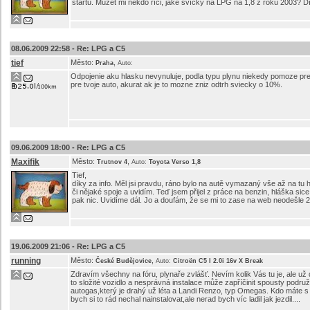
startů. Můžet mi někdo říci, jaké svíčky na LPG na 1,8 z roku 2003? Dík
08.06.2009 22:58 -
Re: LPG a C5
tief
Město:
,
Praha
Auto:
Odpojenie aku hlasku nevynuluje, podla typu plynu niekedy pomoze pr
pre tvoje auto, akurat ak je to mozne zniz odtrh sviecky o 10%.
09.06.2009 18:00 -
Re: LPG a C5
Maxifik
Město:
,
Trutnov 4
Auto:
Toyota Verso 1,8
Tief,
díky za info. Měl jsi pravdu, ráno bylo na autě vymazaný vše až na tu h
či nějaké spoje a uvidím. Teď jsem přijel z práce na benzin, hláška sice s
pak nic. Uvidíme dál. Jo a doufám, že se mi to zase na web neodešle 2
19.06.2009 21:06 -
Re: LPG a C5
running
Město:
,
České Budějovice
Auto:
Citroën C5 I 2.0i 16v X Break
Zdravím všechny na fóru, plynaře zvlášť. Nevím kolik Vás tu je, ale už 
to složité vozidlo a nesprávná instalace může zapříčinit spousty pod
autogas,který je drahý už léta a Landi Renzo, typ Omegas. Kdo máte 
bych si to rád nechal nainstalovat,ale nerad bych víc ladil jak jezdil....