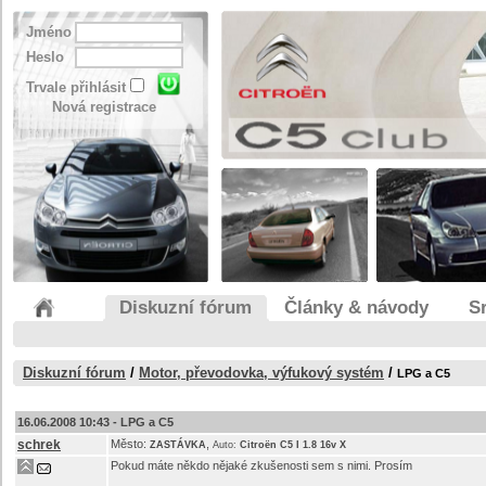
Jméno
Heslo
Trvale přihlásit
Nová registrace
Diskuzní fórum
Články & návody
S
Diskuzní fórum
/
Motor, převodovka, výfukový systém
/
LPG a C5
16.06.2008 10:43 -
LPG a C5
schrek
Město:
,
ZASTÁVKA
Auto:
Citroën C5 I 1.8 16v X
Pokud máte někdo nějaké zkušenosti sem s nimi. Prosím