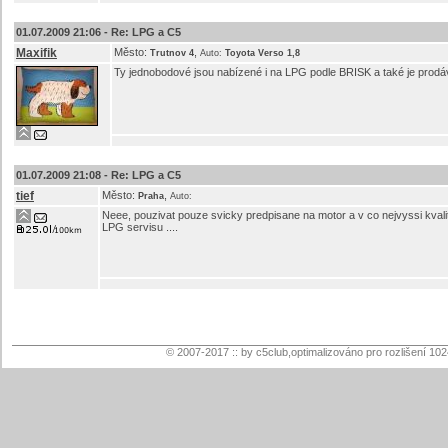
01.07.2009 21:06 -
Re: LPG a C5
Maxifik
Město:
,
Trutnov 4
Auto:
Toyota Verso 1,8
Ty jednobodové jsou nabízené i na LPG podle BRISK a také je prodá
01.07.2009 21:08 -
Re: LPG a C5
tief
Město:
,
Praha
Auto:
Neee, pouzivat pouze svicky predpisane na motor a v co nejvyssi kvalit
LPG servisu ....
© 2007-2017 :: by c5club,optimalizováno pro rozlišení 10