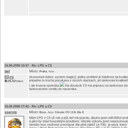
16.06.2008 10:57 -
Re: LPG a C5
tief
Město:
,
Praha
Auto:
skusenosti dobre, system magic2, jediny problem je haklivost na kvalitu 
pripadne to trocha pocukava v nizsich otackach, pri tankovani kvalitne
) ale krasna spotreba
Na dovazok C5 ma pripravu na tankovaci otv
tankovacieho ventilu do naraznika.
16.06.2008 17:42 -
Re: LPG a C5
sservis
Město:
,
Brno
Auto:
Citroën C5 I 2.0i 16v X
Mám LPG v C5 už rok a půl, tief má pravdu, dlouho jsem měl těžké prob
a jako by mávl kouzelným proutkem. Úbytek výkonu jsem nepozoroval, 
nemám moc možnost srovnávat. Ale plná nádrž za 700,- je pocit, který z