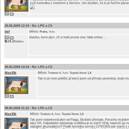
svítí kontrolka s motorem a Service. Jen doufám, že to je horším plyn
28.05.2009 12:34 -
Re: LPG a C5
tief
Město:
,
Praha
Auto:
klasika, horsi plyn, c5 si hold proste moc hlida emise ...
28.05.2009 14:34 -
Re: LPG a C5
Maxifik
Město:
,
Trutnov 4
Auto:
Toyota Verso 1,8
Tak to jsi mne potěšil, já který jsem od přírody pesimista, budu 
08.06.2009 21:22 -
Re: LPG a C5
Maxifik
Město:
,
Trutnov 4
Auto:
Toyota Verso 1,8
Tak jsem natankoval plyn od Flaga, škubání přestalo. Poruchu mi jede
taky OK. Odpoledne nastartuju a hláška je tu zas!!! Vždy naskočí po n
odpojení akumulátoru?! Podle technika servisu CITROEN pár startů s 