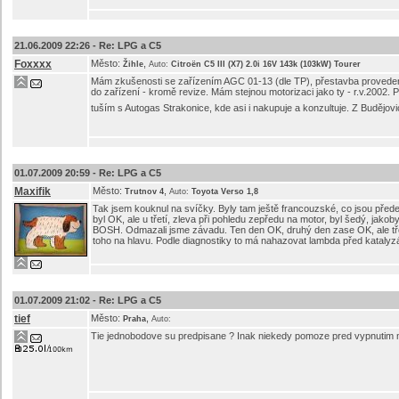
21.06.2009 22:26 -
Re: LPG a C5
Foxxxx
Město:
,
Žihle
Auto:
Citroën C5 III (X7) 2.0i 16V 143k (103kW) Tourer
Mám zkušenosti se zařízením AGC 01-13 (dle TP), přestavba provedena
do zařízení - kromě revize. Mám stejnou motorizaci jako ty - r.v.2002. 
tuším s Autogas Strakonice, kde asi i nakupuje a konzultuje. Z Budějov
01.07.2009 20:59 -
Re: LPG a C5
Maxifik
Město:
,
Trutnov 4
Auto:
Toyota Verso 1,8
Tak jsem kouknul na svíčky. Byly tam ještě francouzské, co jsou předep
byl OK, ale u třetí, zleva při pohledu zepředu na motor, byl šedý, jak
BOSH. Odmazali jsme závadu. Ten den OK, druhý den zase OK, ale tře
toho na hlavu. Podle diagnostiky to má nahazovat lambda před katalyzá
01.07.2009 21:02 -
Re: LPG a C5
tief
Město:
,
Praha
Auto:
Tie jednobodove su predpisane ? Inak niekedy pomoze pred vypnutim 