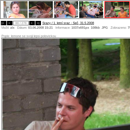
Srazy / 1. letní sraz - Seč, 31.5.2008
|<
<
86 / 276
>
>|
Vložil:
alx
Dátum:
03.06.2008 15:21
Informace:
1037x691px 108kb
JPG
Zobrazeno:
7
Popis:
lemone se svoji lepsi polovickou