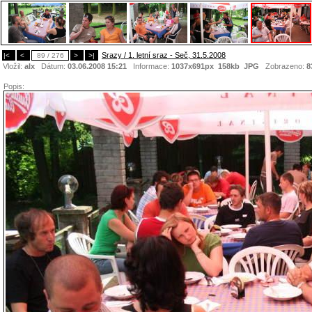
Srazy / 1. letní sraz - Seč, 31.5.2008
|<
<
89 / 276
>
>|
Vložil:
alx
Dátum:
03.06.2008 15:21
Informace:
1037x691px 158kb
JPG
Zobrazeno:
8
Popis: