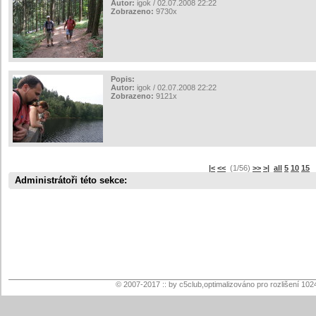
Autor:
igok / 02.07.2008 22:22
Zobrazeno:
9730x
Popis:
Autor:
igok / 02.07.2008 22:22
Zobrazeno:
9121x
|<
<<
(1/56)
>>
>|
all
5
10
15
s
Administrátoři této sekce:
© 2007-2017 :: by c5club,optimalizováno pro rozlišení 102