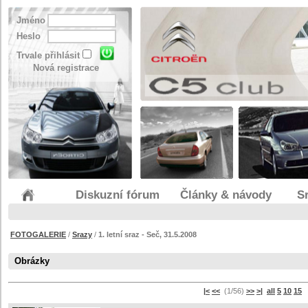
Jméno
Heslo
Trvale přihlásit
Nová registrace
Diskuzní fórum
Články & návody
S
FOTOGALERIE
/
Srazy
/
1. letní sraz - Seč, 31.5.2008
Obrázky
|<
<<
(1/56)
>>
>|
all
5
10
15
s