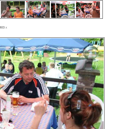
403
x