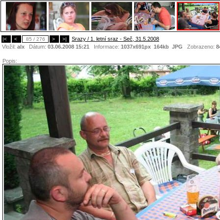
Srazy / 1. letní sraz - Seč, 31.5.2008
|<
<
85 / 276
>
>|
Vložil:
alx
Dátum:
03.06.2008 15:21
Informace:
1037x691px 164kb
JPG
Zobrazeno:
8
Popis: