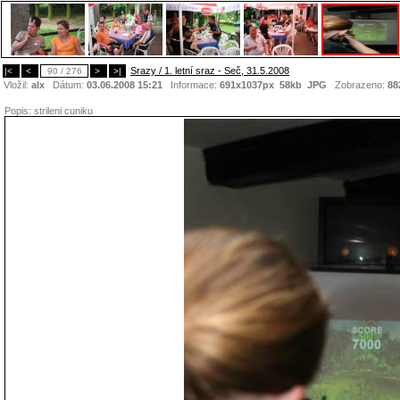
Srazy / 1. letní sraz - Seč, 31.5.2008
|<
<
90 / 276
>
>|
Vložil:
alx
Dátum:
03.06.2008 15:21
Informace:
691x1037px 58kb
JPG
Zobrazeno:
88
Popis:
strileni cuniku