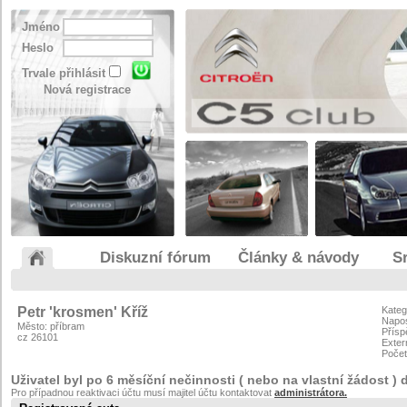
Jméno
Heslo
Trvale přihlásit
Nová registrace
Diskuzní fórum
Články & návody
S
Petr 'krosmen' Kříž
Kateg
Napos
Město: příbram
Přísp
cz 26101
Exter
Počet
Uživatel byl po 6 měsíční nečinnosti ( nebo na vlastní žádost ) 
Pro případnou reaktivaci účtu musí majitel účtu kontaktovat
administrátora.