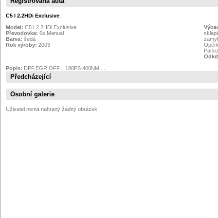
Registrovaná auta
C5 I 2.2HDi Exclusive
,
Model:
C5 I 2.2HDi Exclusive
Výba
Převodovka:
6s Manual
sklápě
Barva:
šedá
zamyk
Rok výroby:
2003
Opěrk
Parko
Odkdy
Popis:
DPF,EGR OFF... 180PS 400NM ....
Předcházející
Osobní galerie
Uživatel nemá nahraný žádný obrázek.