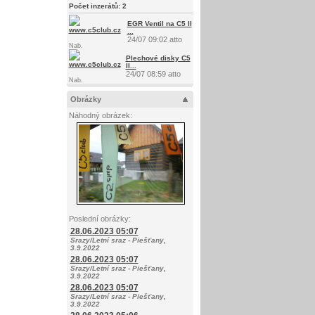
Počet inzerátů:
2
EGR Ventil na C5 II
...
24/07 09:02 atto
Nab.
Plechové disky C5
II...
24/07 08:59 atto
Nab.
Obrázky
Náhodný obrázek:
Poslední obrázky:
28.06.2023 05:07
Srazy/Letní sraz - Piešťany,
3.9.2022
28.06.2023 05:07
Srazy/Letní sraz - Piešťany,
3.9.2022
28.06.2023 05:07
Srazy/Letní sraz - Piešťany,
3.9.2022