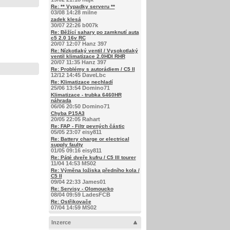
Re: ** Vypadky serveru **
03/08 14:28 milne
zadek klesá
30/07 22:26 b007k
Re: Běžící sahary po zamknutí auta
c5 2.0 16v RC
20/07 12:07 Hanz 397
Re: Nízkotlaký ventil / Vysokotlaký
ventil klimatizace 2.0HDI RHR
20/07 11:35 Hanz 397
Re: Problémy s autorádiem / C5 II
12/12 14:45 DaveLbc
Re: Klimatizace nechladí
25/06 13:54 Domino71
Klimatizace - trubka 6460HR
náhrada
06/06 20:50 Domino71
Chyba P15A3
20/05 22:05 Rahart
Re: FAP - Filtr pevných částic
05/05 23:07 eisy811
Re: Battery charge or electrical
supply faulty
01/05 09:16 eisy811
Re: Páté dveře kufru / C5 III tourer
11/04 14:53 MS02
Re: Výměna ložiska předního kola /
C5 II
09/04 22:33 James01
Re: Servisy - Olomoucko
08/04 09:59 LadesFCB
Re: Ostřikovače
07/04 14:59 MS02
Inzerce