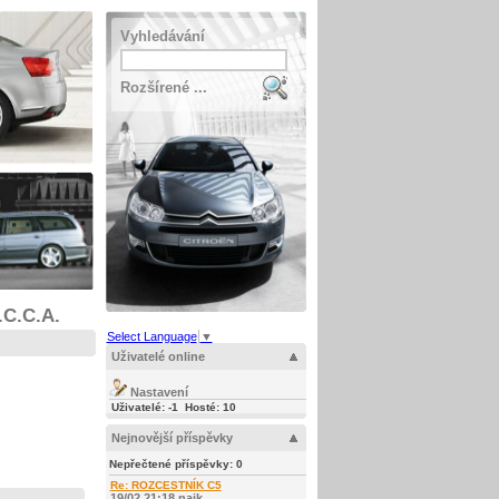
Vyhledávání
Rozšírené ...
.C.C.A.
Select Language
▼
Uživatelé online
Nastavení
Uživatelé: -1 Hosté: 12
Nejnovější příspěvky
Nepřečtené příspěvky:
0
Re: ROZCESTNÍK C5
19/02 21:18 najk