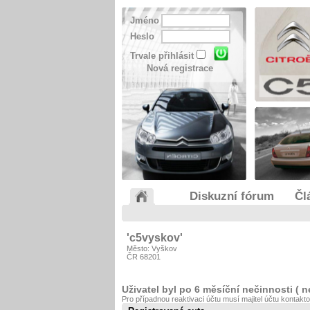
Jméno
Heslo
Trvale přihlásit
Nová registrace
Diskuzní fórum
Čl
'c5vyskov'
Město: Vyškov
ČR 68201
Uživatel byl po 6 měsíční nečinnosti ( n
Pro případnou reaktivaci účtu musí majitel účtu kontakt