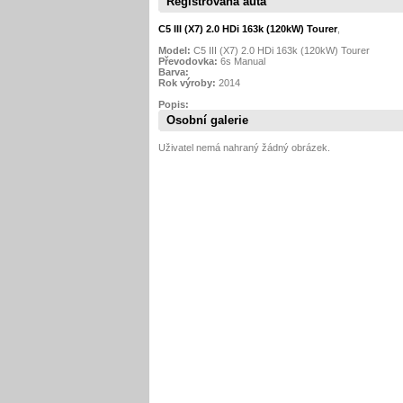
Registrovaná auta
C5 III (X7) 2.0 HDi 163k (120kW) Tourer
,
Model:
C5 III (X7) 2.0 HDi 163k (120kW) Tourer
Převodovka:
6s Manual
Barva:
Rok výroby:
2014
Popis:
Osobní galerie
Uživatel nemá nahraný žádný obrázek.