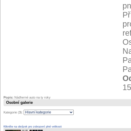
pn
Př
pr
re
Os
Na
Pa
Pa
Od
15
Popis:
Nádherné auto na ty roky
Osobní galerie
Kategorie (
3
):
Klikněte na obrázek pro zobrazení plné velikosti