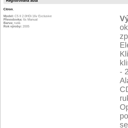
Registrovaná auta
Citron
,
Model:
C5 II 2.0HDi 16v Exclusive
V
Převodovka:
6s Manual
Barva:
rudá
ok
Rok výroby:
2005
zp
El
Kl
kl
- 
Al
CD
ru
Op
po
se