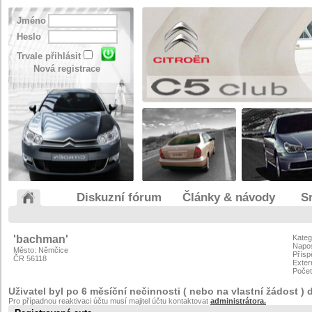
Jméno
Heslo
Trvale přihlásit
Nová registrace
Diskuzní fórum
Články & návody
S
'bachman'
Kateg
Napos
Město: Němčice
Přísp
ČR 56118
Exter
Počet
Uživatel byl po 6 měsíční nečinnosti ( nebo na vlastní žádost ) 
Pro případnou reaktivaci účtu musí majitel účtu kontaktovat
administrátora.