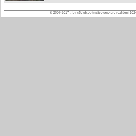
© 2007-2017 :: by c5club,optimalizováno pro rozlišení 102