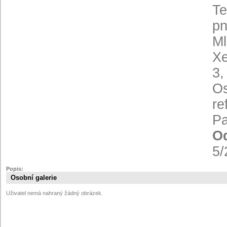
Te
pn
Ml
Xe
3,
Os
re
Pa
Od
5/
Popis:
Osobní galerie
Uživatel nemá nahraný žádný obrázek.