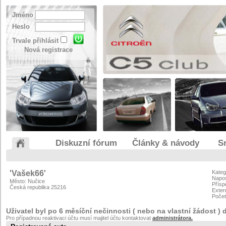
Jméno
Heslo
Trvale přihlásit
Nová registrace
Diskuzní fórum
Články & návody
S
'Vašek66'
Kateg
Napos
Město: Nučice
Přísp
Česká republika 25216
Exter
Počet
Uživatel byl po 6 měsíční nečinnosti ( nebo na vlastní žádost ) 
Pro případnou reaktivaci účtu musí majitel účtu kontaktovat
administrátora.