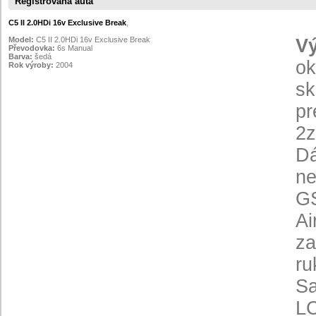
Registrovaná auta
C5 II 2.0HDi 16v Exclusive Break
,
Model:
C5 II 2.0HDi 16v Exclusive Break
V
Převodovka:
6s Manual
Barva:
šedá
ok
Rok výroby:
2004
sk
pr
2z
Dá
ne
GS
Ai
za
ru
Sa
LC