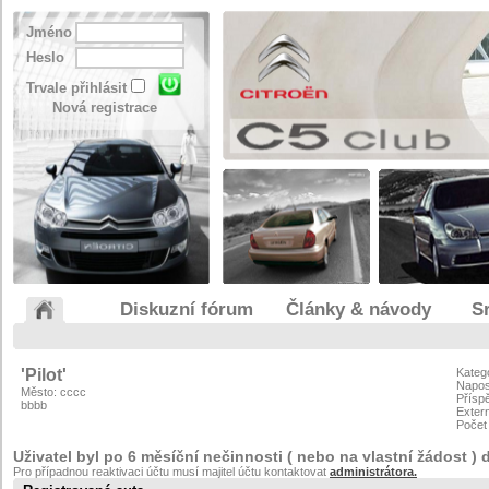
Jméno
Heslo
Trvale přihlásit
Nová registrace
Diskuzní fórum
Články & návody
S
'Pilot'
Kateg
Napos
Město: cccc
Přísp
bbbb
Exter
Počet 
Uživatel byl po 6 měsíční nečinnosti ( nebo na vlastní žádost ) 
Pro případnou reaktivaci účtu musí majitel účtu kontaktovat
administrátora.