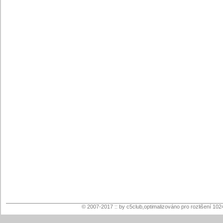
© 2007-2017 :: by c5club,optimalizováno pro rozlišení 102