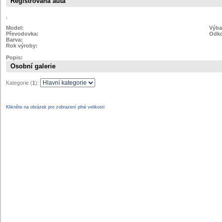
Registrovaná auta
,
Model:
Výba
Převodovka:
Odkd
Barva:
Rok výroby:
Popis:
Osobní galerie
Kategorie (
1
):
Klikněte na obrázek pro zobrazení plné velikosti