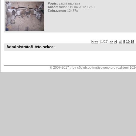
Popis:
zadní naprava
Autor:
radar / 19.04.2012 12:51
Zobrazeno:
12437x
|<
<<
(1/27)
>>
>|
all
5
10
15
s
Administrátoři této sekce:
© 2007-2017 :: by c5club,optimalizováno pro rozlišení 102