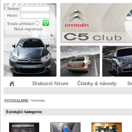
Jméno
Heslo
Trvale přihlásit
Nová registrace
Diskuzní fórum
Články & návody
S
FOTOGALERIE
/
Technika
Existujíci kategorie: