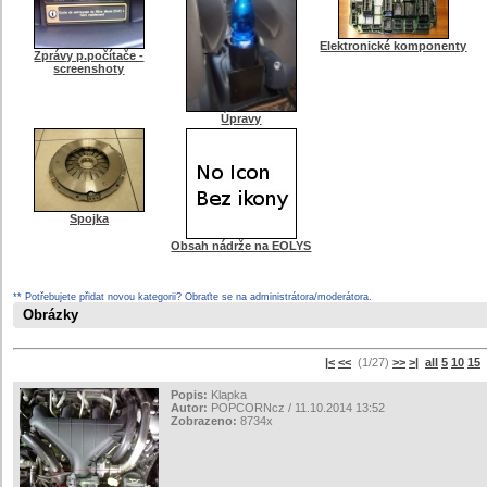
Elektronické komponenty
Zprávy p.počítače -
screenshoty
Úpravy
Spojka
Obsah nádrže na EOLYS
** Potřebujete přidat novou kategorii? Obraťte se na administrátora/moderátora.
Obrázky
|<
<<
(1/27)
>>
>|
all
5
10
15
s
Popis:
Klapka
Autor:
POPCORNcz / 11.10.2014 13:52
Zobrazeno:
8734x