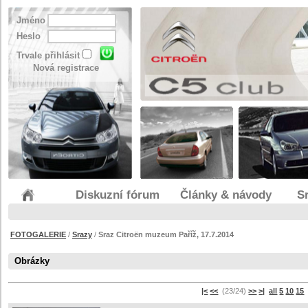
Jméno
Heslo
Trvale přihlásit
Nová registrace
Diskuzní fórum
Články & návody
S
FOTOGALERIE
/
Srazy
/
Sraz Citroën muzeum Paříž, 17.7.2014
Obrázky
|<
<<
(23/24)
>>
>|
all
5
10
15