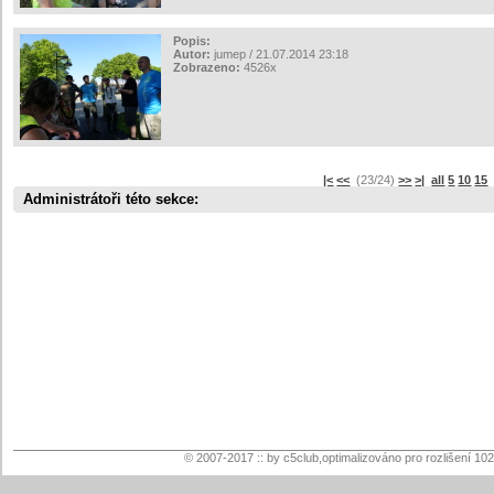
Popis:
Autor:
jumep / 21.07.2014 23:18
Zobrazeno:
4526x
|<
<<
(23/24)
>>
>|
all
5
10
15
Administrátoři této sekce:
© 2007-2017 :: by c5club,optimalizováno pro rozlišení 10