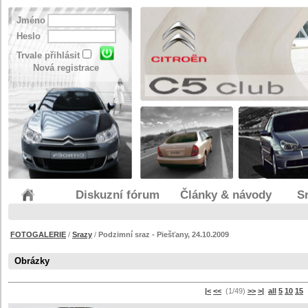
Jméno
Heslo
Trvale přihlásit
Nová registrace
Diskuzní fórum
Články & návody
S
FOTOGALERIE
/
Srazy
/
Podzimní sraz - Piešťany, 24.10.2009
Obrázky
|<
<<
(1/49)
>>
>|
all
5
10
15
s