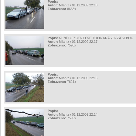
Popis:
Autor:
Milan.z / 01.12.2009 22:18
Zobrazeno:
8663x
Popis:
NENÍ TO KOUZELNÉ TOLIK KRÁSEK ZA SEBOU
Autor:
Milan.z / 01.12.2009 22:17
Zobrazeno:
7598x
Popis:
Autor:
Milan.z / 01.12.2009 22:16
Zobrazeno:
7621x
Popis:
Autor:
Milan.z / 01.12.2009 22:14
Zobrazeno:
7599x