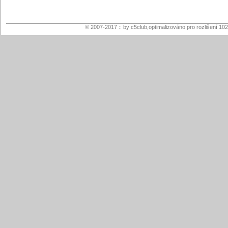
© 2007-2017 :: by c5club,optimalizováno pro rozlišení 10