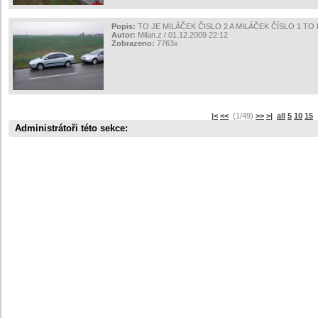
Popis:
TO JE MILÁČEK ČISLO 2 A MILÁČEK ČÍSLO 1 T
Autor:
Milan.z / 01.12.2009 22:12
Zobrazeno:
7763x
|<
<<
(1/49)
>>
>|
all
5
10
15
s
Administrátoři této sekce: