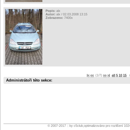
Popis:
alx
Autor:
alx / 02.03.2008 13:15
Zobrazeno:
7400x
|<
<<
(1/7)
>>
>|
all
5
10
15
sp
Administrátoři této sekce:
© 2007-2017 :: by c5club,optimalizováno pro rozlišení 102