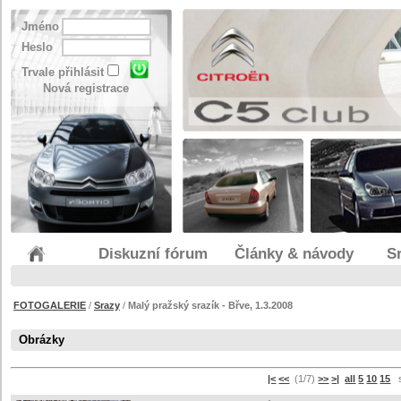
Jméno
Heslo
Trvale přihlásit
Nová registrace
Diskuzní fórum
Články & návody
S
FOTOGALERIE
/
Srazy
/
Malý pražský srazík - Břve, 1.3.2008
Obrázky
|<
<<
(1/7)
>>
>|
all
5
10
15
sp