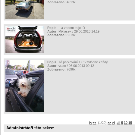
Zobrazeno:
4613x
Popis:
...a vo tom to je :D
Autor:
Miklásek / 29.06.2013 14:19
Zobrazeno:
8219x
Popis:
Jó parkování s C5 zvládne každý
Autor:
vrato / 06.06.2013 09:12
Zobrazeno:
7696x
|<
<<
(1/20)
>>
>|
all
5
10
15
s
Administrátoři této sekce: