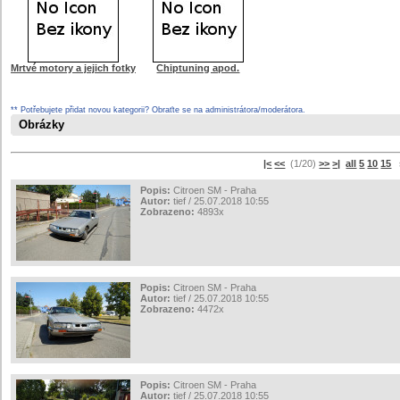
Mrtvé motory a jejich fotky
Chiptuning apod.
** Potřebujete přidat novou kategorii? Obraťte se na administrátora/moderátora.
Obrázky
|<
<<
(1/20)
>>
>|
all
5
10
15
s
Popis:
Citroen SM - Praha
Autor:
tief / 25.07.2018 10:55
Zobrazeno:
4893x
Popis:
Citroen SM - Praha
Autor:
tief / 25.07.2018 10:55
Zobrazeno:
4472x
Popis:
Citroen SM - Praha
Autor:
tief / 25.07.2018 10:55