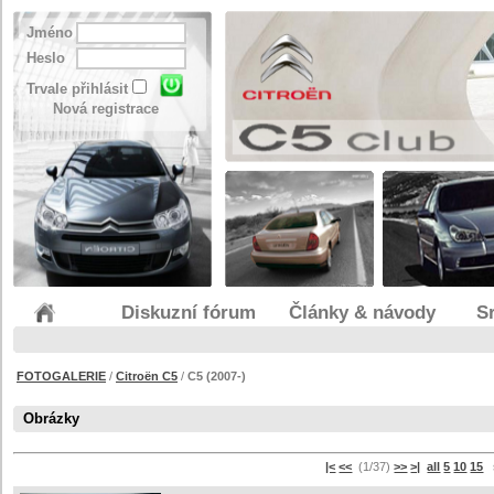
Jméno
Heslo
Trvale přihlásit
Nová registrace
Diskuzní fórum
Články & návody
S
FOTOGALERIE
/
Citroën C5
/
C5 (2007-)
Obrázky
|<
<<
(1/37)
>>
>|
all
5
10
15
s