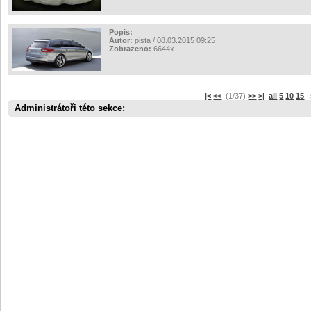
Popis:
Autor:
pista / 08.03.2015 09:25
Zobrazeno:
6644x
|<
<<
(1/37)
>>
>|
all
5
10
15
s
Administrátoři této sekce: