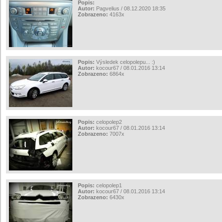
Popis:
Autor:
Pagvelius / 08.12.2020 18:35
Zobrazeno:
4163x
Popis:
Výsledek celopolepu... :)
Autor:
kocour67 / 08.01.2016 13:14
Zobrazeno:
6864x
Popis:
celopolep2
Autor:
kocour67 / 08.01.2016 13:14
Zobrazeno:
7007x
Popis:
celopolep1
Autor:
kocour67 / 08.01.2016 13:14
Zobrazeno:
6430x