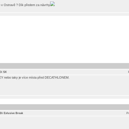
u v Ostravě ? Dík předem za návrhy
Di SX
 IKEY nebo taky je více místa před DECATHLONEM.
P
HDi Exlusive Break