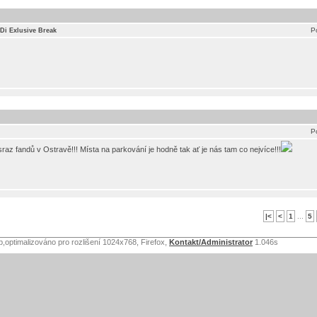
P
HDi Exlusive Break
P
sraz fandů v Ostravě!!! Místa na parkování je hodně tak ať je nás tam co nejvíce!!!
|<
<
1
...
5
b,optimalizováno pro rozlišení 1024x768, Firefox,
Kontakt/Administrator
1.046s