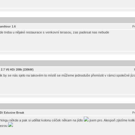
P
andtour 1.6
inde treba u nějaké restaurace s venkovní terasou, zas padesat nas nebude
) 2.7 V6 HDi 208k (150kW)
olik by se nás sjelo na takovém to místě se můžeme jednoduše přemístit v rámci společné jíz
P
HDi Exlusive Break
rkingu někde a pak si udělat kolonu céček někam na jídlo
jsem pro. Alespoň zjistíme koli
vlezou