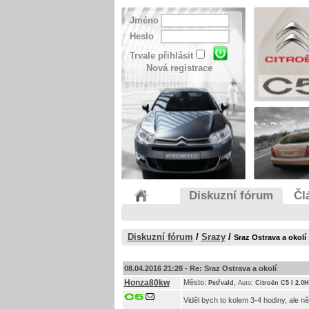
Jméno
Heslo
Trvale přihlásit
Nová registrace
Diskuzní fórum
Čl
Diskuzní fórum
/
Srazy
/
Sraz Ostrava a okolí
08.04.2016 21:28 -
Re: Sraz Ostrava a okolí
Honza80kw
Město:
,
Petřvald
Auto:
Citroën C5 I 2.0
Viděl bych to kolem 3-4 hodiny, ale n