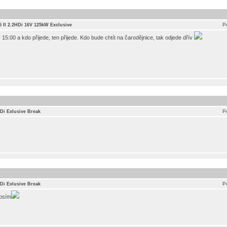
P
5 II 2.2HDi 16V 125kW Exclusive
 15:00 a kdo přijede, ten přijede. Kdo bude chtít na čarodějnice, tak odjede dřív
P
HDi Exlusive Break
P
HDi Exlusive Break
rosím