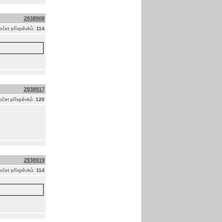
2938908
očet příspěvků:
114
2938917
očet příspěvků:
120
2938919
očet příspěvků:
114