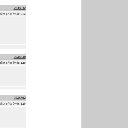
2938832
očet příspěvků:
613
2938839
očet příspěvků:
120
2938892
očet příspěvků:
120