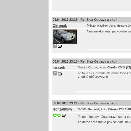
08.04.2016 23:18 -
Re: Sraz Ostrava a okolí
Citronek
Město:
,
Havířov
Auto:
Megane Gr
Neni nějaké vetsi parkoviště j
08.04.2016 23:18 -
Re: Sraz Ostrava a okolí
mrazek
Město:
,
Ostrava
Auto:
Citroën C5 III (X7
no to je sice pravda ale podle toho k
vhodné občersvovně
08.04.2016 23:21 -
Re: Sraz Ostrava a okolí
Honza80kw
Město:
,
Petřvald
Auto:
Citroën C5 I 2.0
To není špatný nápad srazit se na pa
že dáme sraz tam a pak se další ne