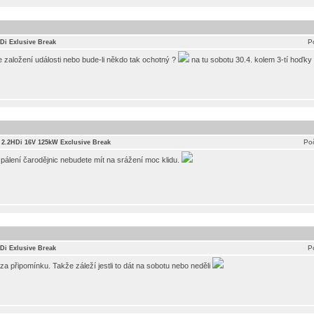
P
HDi Exlusive Break
 založení události nebo bude-li někdo tak ochotný ?
na tu sobotu 30.4. kolem 3-tí hoďky
Poč
I 2.2HDi 16V 125kW Exclusive Break
 pálení čarodějnic nebudete mít na srážení moc klidu.
P
HDi Exlusive Break
za připomínku. Takže záleží jestli to dát na sobotu nebo neděli