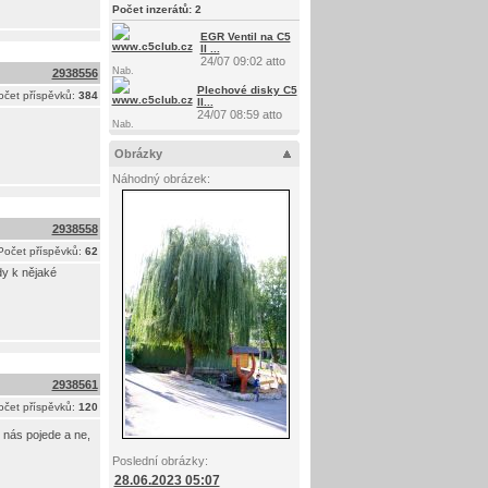
Počet inzerátů:
2
EGR Ventil na C5
II ...
24/07 09:02 atto
Nab.
2938556
Plechové disky C5
očet příspěvků:
384
II...
24/07 08:59 atto
Nab.
Obrázky
Náhodný obrázek:
2938558
Počet příspěvků:
62
dy k nějaké
2938561
očet příspěvků:
120
k nás pojede a ne,
Poslední obrázky:
28.06.2023 05:07