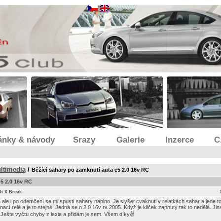
ánky & návody
Srazy
Galerie
Inzerce
C
ultimedia
/
Běžící sahary po zamknutí auta c5 2.0 16v RC
5 2.0 16v RC
Di X Break
 ale i po odemčení se mi spustí sahary naplno. Je slyšet cvaknuti v relatkách sahar a jede 
nací relé a je to stejné. Jedná se o 2.0 16v rv 2005. Když je kliček zapnuty tak to nedělá. Ji
 Ješte vyčtu chyby z lexie a přidám je sem. Všem díky✌