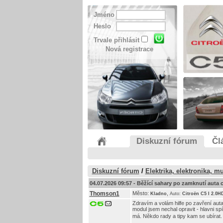
Jméno
Heslo
Trvale přihlásit
Nová registrace
Diskuzní fórum
Čl
Diskuzní fórum
/
Elektrika, elektronika, m
04.07.2026 09:57 -
Běžící sahary po zamknutí auta c
Thomson1
Město:
,
Kladno
Auto:
Citroën C5 I 2.0H
Zdravím a volám hilfe po zavření auta
modul jsem nechal opravit - hlavni spí
má. Někdo rady a tipy kam se ubírat.