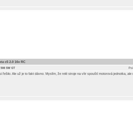
ta c5 2.0 16v RC
Poč
 508 SW GT
řešilo. Ale už je to fakt dávno. Myslím, že relé stroje na vítr spouští motorová jednotka, ale ne