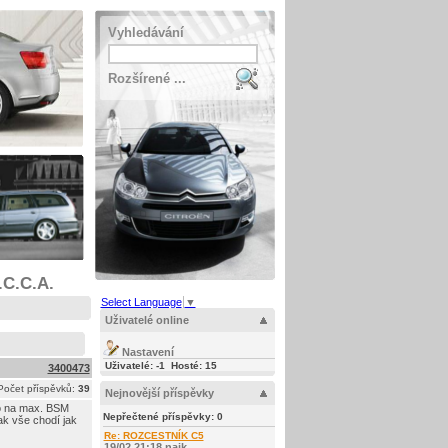
Vyhledávání
Rozšírené ...
.C.C.A.
Select Language
▼
Uživatelé online
Nastavení
Uživatelé: -1 Hosté: 15
3400473
Počet příspěvků:
39
Nejnovější příspěvky
to na max. BSM
Nepřečtené příspěvky:
0
nak vše chodí jak
Re: ROZCESTNÍK C5
19/02 21:18 najk