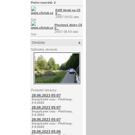
Počet inzerátů:
2
EGR Ventil na C5
II ...
24/07 09:02 atto
Nab.
Plechové disky C5
II...
24/07 08:59 atto
Nab.
Obrázky
Náhodný obrázek:
Poslední obrázky:
28.06.2023 05:07
Srazy/Letní sraz - Piešťany,
3.9.2022
28.06.2023 05:07
Srazy/Letní sraz - Piešťany,
3.9.2022
28.06.2023 05:07
Srazy/Letní sraz - Piešťany,
3.9.2022
28.06.2023 05:06