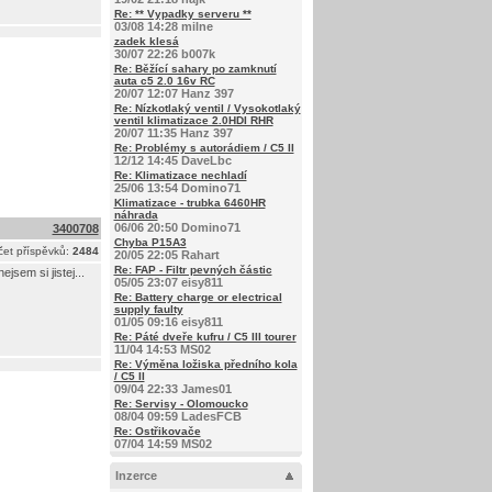
Re: ** Vypadky serveru **
03/08 14:28 milne
zadek klesá
30/07 22:26 b007k
Re: Běžící sahary po zamknutí
auta c5 2.0 16v RC
20/07 12:07 Hanz 397
Re: Nízkotlaký ventil / Vysokotlaký
ventil klimatizace 2.0HDI RHR
20/07 11:35 Hanz 397
Re: Problémy s autorádiem / C5 II
12/12 14:45 DaveLbc
Re: Klimatizace nechladí
25/06 13:54 Domino71
Klimatizace - trubka 6460HR
náhrada
06/06 20:50 Domino71
3400708
Chyba P15A3
et příspěvků:
2484
20/05 22:05 Rahart
Re: FAP - Filtr pevných částic
jsem si jistej...
05/05 23:07 eisy811
Re: Battery charge or electrical
supply faulty
01/05 09:16 eisy811
Re: Páté dveře kufru / C5 III tourer
11/04 14:53 MS02
Re: Výměna ložiska předního kola
/ C5 II
09/04 22:33 James01
Re: Servisy - Olomoucko
08/04 09:59 LadesFCB
Re: Ostřikovače
07/04 14:59 MS02
Inzerce