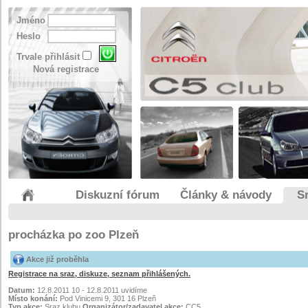
Jméno
Heslo
Trvale přihlásit
Nová registrace
Diskuzní fórum
Články & návody
S
procházka po zoo Plzeň
Akce již proběhla
Registrace na sraz, diskuze, seznam přihlášených.
Datum:
12.8.2011 10 - 12.8.2011 uvidíme
Místo konání:
Pod Vinicemi 9, 301 16 Plzeň
Typ akce:
Sraz klubu
Organizátor/zadavatel akce:
CC5