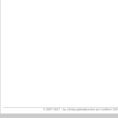
© 2007-2017 :: by c5club,optimalizováno pro rozlišení 102