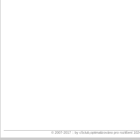
© 2007-2017 :: by c5club,optimalizováno pro rozlišení 102