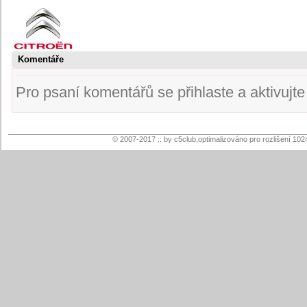
Komentáře
Pro psaní komentářů se přihlaste a aktivujte s
© 2007-2017 :: by c5club,optimalizováno pro rozlišení 102