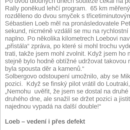
Po dvou dlouhých dnech soutěže čekal na p
Rally poněkud lehčí program. 65 km měřenýc
rozděleno do dvou smyček s třicetiminutový
Sébastien Loeb měl na pronásledovatele Pe
sekund, nicméně vzdálil se mu na rychlostní 
naplno. Po několika kilometrech Loebovi naví
„přistála“ zpráva, po které si mohl trochu vy
trati, takže jsem mohl zvolnit. Když jsem ho 
stejně bylo hodně obtížné udržovat takovou r
byla spousta děr a kamenů.“
Solbergovo odstoupení umožnilo, aby se Mi
pozici. Když se finský pilot vrátil do Loutrak
„Nemohu uvěřit, že jsem se dostal na druhé 
druhého dne, ale snažil se držet pozici a jist
najednou vypadá na další double!“
Loeb – vedení i přes defekt