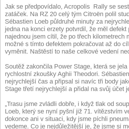
Jak se předpovídalo, Acropolis Rally se ses
zatáček. Na RZ 20 celý tým Citroën polil stu
Sébastien Loeb půldruhé minuty za nejrychle
jedna na konci erzety potvrdil, že měl defekt
najednou jsem cítil, že po třech kilometre
možné s tímto defektem pokračovat až do cíle
vyměnit. Naštěstí to naše celkové vedení neo
Soutěž zakončila Power Stage, která se jela
rychlostní zkoušky Aghii Theodori. Sébastie
nejrychlejší čas a připsal si navíc tři body 
Stage třetí nejrychlejší a přidal na svůj účet 
„Trasu jsme zvládli dobře, i když tlak od sou
Loeb, který se nyní pyšní již 71. vítězstvím 
dokonce ani v situaci, kdy jsme píchli pneuma
vedeme. Co je nejdůležitější je, že jsme si m