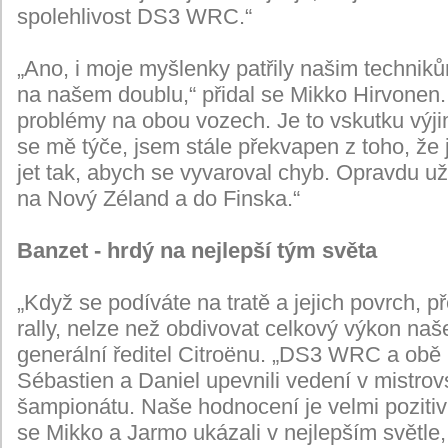
spolehlivost DS3 WRC.“
„Ano, i moje myšlenky patřily našim technik
na našem doublu,“ přidal se Mikko Hirvonen
problémy na obou vozech. Je to vskutku výji
se mě týče, jsem stále překvapen z toho, že j
jet tak, abych se vyvaroval chyb. Opravdu už
na Nový Zéland a do Finska.“
Banzet - hrdý na nejlepší tým světa
„Když se podíváte na tratě a jejich povrch, p
rally, nelze než obdivovat celkový výkon naš
generální ředitel Citroënu. „DS3 WRC a obě
Sébastien a Daniel upevnili vedení v mistrovs
šampionátu. Naše hodnocení je velmi pozitiv
se Mikko a Jarmo ukázali v nejlepším světle,