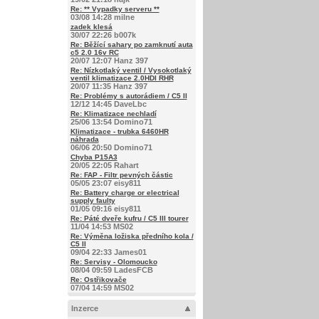
Re: ** Vypadky serveru **
03/08 14:28 milne
zadek klesá
30/07 22:26 b007k
Re: Běžící sahary po zamknutí auta
c5 2.0 16v RC
20/07 12:07 Hanz 397
Re: Nízkotlaký ventil / Vysokotlaký
ventil klimatizace 2.0HDI RHR
20/07 11:35 Hanz 397
Re: Problémy s autorádiem / C5 II
12/12 14:45 DaveLbc
Re: Klimatizace nechladí
25/06 13:54 Domino71
Klimatizace - trubka 6460HR
náhrada
06/06 20:50 Domino71
Chyba P15A3
20/05 22:05 Rahart
Re: FAP - Filtr pevných částic
05/05 23:07 eisy811
Re: Battery charge or electrical
supply faulty
01/05 09:16 eisy811
Re: Páté dveře kufru / C5 III tourer
11/04 14:53 MS02
Re: Výměna ložiska předního kola /
C5 II
09/04 22:33 James01
Re: Servisy - Olomoucko
08/04 09:59 LadesFCB
Re: Ostřikovače
07/04 14:59 MS02
Inzerce