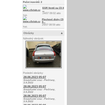
Počet inzerátů:
2
EGR Ventil na C5 II
...
24/07 09:02 atto
Nab.
Plechové disky C5
II...
24/07 08:59 atto
Nab.
Obrázky
Náhodný obrázek:
Poslední obrázky:
28.06.2023 05:07
Srazy/Letní sraz - Piešťany,
3.9.2022
28.06.2023 05:07
Srazy/Letní sraz - Piešťany,
3.9.2022
28.06.2023 05:07
Srazy/Letní sraz - Piešťany,
3.9.2022