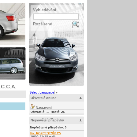
Vyhledávání
Rozšírené ...
.C.C.A.
Select Language
▼
Uživatelé online
Nastavení
Uživatelé: -1 Hosté: 26
Nejnovější příspěvky
Nepřečtené příspěvky:
0
Re: ROZCESTNÍK C5
19/02 21:18 najk