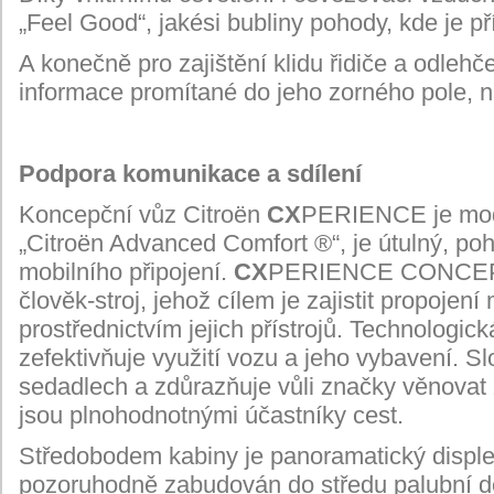
„Feel Good“, jakési bubliny pohody, kde je př
A konečně pro zajištění klidu řidiče a odlehč
informace promítané do jeho zorného pole, na
Podpora komunikace a sdílení
Koncepční vůz Citroën
CX
PERIENCE je mode
„
Citroën Advanced Comfort
®“
, je útulný, p
mobilního připojení.
CX
PERIENCE CONCE
člověk-stroj, jehož cílem je zajistit propojen
prostřednictvím jejich přístrojů. Technologic
zefektivňuje využití vozu a jeho vybavení. S
sedadlech a zdůrazňuje vůli značky věnovat z
jsou plnohodnotnými účastníky cest.
Středobodem kabiny je panoramatický disple
pozoruhodně zabudován do středu palubní 