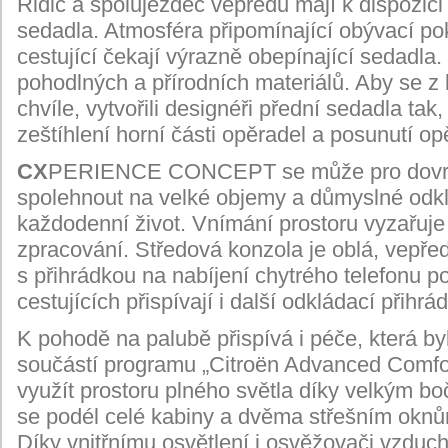
Řidič a spolujezdec vepředu mají k dispozic
sedadla. Atmosféra připomínající obývací pok
cestující čekají výrazně obepínající sedadla.
pohodlných a přírodních materiálů. Aby se z 
chvíle, vytvořili designéři přední sedadla tak,
zeštíhlení horní části opěradel a posunutí op
CX
PERIENCE CONCEPT se může pro dovršení
spolehnout na velké objemy a důmyslné odkl
každodenní život. Vnímání prostoru vyzařuje 
zpracování. Středová konzola je oblá, vepřed
s přihrádkou na nabíjení chytrého telefonu 
cestujících přispívají i další odkládací přihr
K pohodě na palubě přispívá i péče, která by
součástí programu „Citroën Advanced Comfo
využít prostoru plného světla díky velkým 
se podél celé kabiny a dvěma střešním oknů
Díky vnitřnímu osvětlení i osvěžovači vzduch