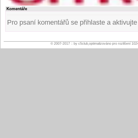
Komentáře
Pro psaní komentářů se přihlaste a aktivujte s
© 2007-2017 :: by c5club,optimalizováno pro rozlišení 102