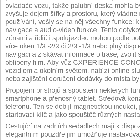
ovladače vozu, takže palubní deska mohla b
zvyšuje dojem šířky a prostoru, který vládne
používání, vešly se na něj všechny funkce: k
navigace a audio-video funkce. Tento dotykov
zónami a řidič i spolujezdec mohou podle po
více oken 1/
3
-2/3 či 2/3 -1/3 nebo plný disp
navigaci a získávat informace o trase, zvolit
oblíbený film. Aby vůz CXPERIENCE CONCEP
vozidlem a okolním světem, nabízí online služ
nebo zajištění doručení dodávky do místa byd
Propojení přístrojů a spouštění některých funk
smartphone a přenosný tablet. Středová kon
telefonu. Ten se dobíjí magnetickou indukcí, 
startovací klíč a jako spouštěč různých nastav
Cestující na zadních sedadlech mají k dispoz
elegantním pouzdře jim umožňuje nastavovat