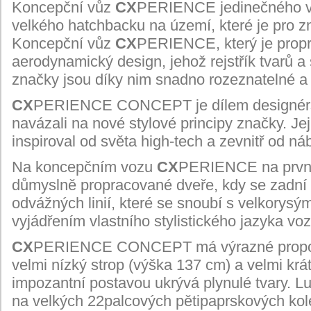
Koncepční vůz
CX
PERIENCE jedinečného výr
velkého hatchbacku na území, které je pro znač
Koncepční vůz
CX
PERIENCE, který je propr
aerodynamický design, jehož rejstřík tvarů a 
značky jsou díky nim snadno rozeznatelné a
CX
PERIENCE CONCEPT je dílem designérskýc
navázali na nové stylové principy značky. Jej
inspiroval od světa high-tech a zevnitř od ná
Na koncepčním vozu
CX
PERIENCE na první
důmyslně propracované dveře, kdy se zadní ot
odvážných linií, které se snoubí s velkorysý
vyjádřením vlastního stylistického jazyka vo
CX
PERIENCE CONCEPT má výrazné proporce
velmi nízký strop (výška 137 cm) a velmi krá
impozantní postavou ukrývá plynulé tvary. L
na velkých 22palcových pětipaprskových kole