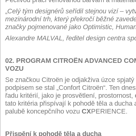
„
Celý tým designérů seřídil stejnou vizí – vy
mezinárodní trh, který překročí běžné zavede
značky pojmenované jako Optimistic, Human
Alexandre MALVAL, ředitel design centra spo
02. PROGRAM CITROËN ADVANCED C
VOZU
Se značkou Citroën je odjakživa úzce spjat
podpisem se stal „Confort Citroën“. Ten dnes
řadu kritérií, jako je prosvětlení, prostorno
tato kritéria přispívají k
pohodě těla a ducha a
palubě koncepčního vozu
CX
PERIENCE.
Přispění k pohodě těla a ducha