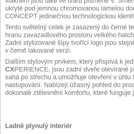
vláknem jsou také ve tvaru písmene V. Smě
ukryté pod jemnou chromovanou lamelou do
CONCEPT jedinečnou technologickou identit
Tento světelný celek je zasazený do černé te
hranu zavazadlového prostoru velkého hatch
Zadní stylizované šípy tvořící logo jsou stej
v
černě lakované verzi.
Dalším stylovým prvkem, který přispívá k
je
CX
PERIENCE, jsou zadní dveře otevírané pro
sahá po střechu a umožňuje otevření v
úhlu 
nastupování. Nabízejí úžasný pohled do pros
dokonalé ztělesnění komfortu, které funguje 
Ladně plynulý interiér