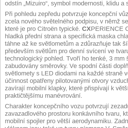
odstín „Mizuiro“, symbol modernosti, klidu a s
Při pohledu zepředu potvrzuje koncepční vůz 
zcela nového světelného podpisu, v němž se
které je pro Citroën typické.
CX
PERIENCE CON
hladká přední strana a specifická maska chla
táhne až ke světlometům a zdůrazňuje tak š
především světlům pro denní svícení ve tvar
technologický pohled. Tvoří ho tenké, 3 mm š
zabudovány směrovky. Ve spodní části doplň
světlomety s LED diodami na každé straně vo
účinnost opatřeny pilotovanými otvory vzduch
zavírají mobilní klapky, které přispívají k vět
praktičtějšímu manévrování.
Charakter koncepčního vozu potvrzují zezadu
zavazadlového prostoru konkávního tvaru, k
mobilní spojler pro větší aerodynamiku. Zadn