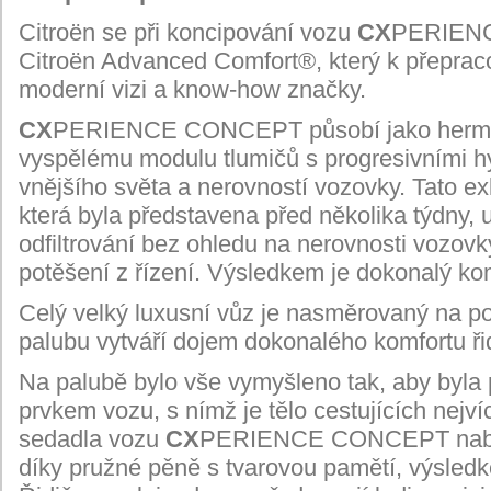
Citroën se při koncipování vozu
CX
PERIENC
Citroën Advanced Comfort®, který k
přeprac
moderní vizi a know-how značky.
CX
PERIENCE CONCEPT působí jako hermetic
vyspělému modulu tlumičů s
progresivními h
vnějšího světa a nerovností vozovky. Tato ex
která byla představena před několika týdny, 
odfiltrování bez ohledu na nerovnosti vozo
potěšení z
řízení. Výsledkem je dokonalý kom
Celý velký luxusní vůz je nasměrovaný na p
palubu vytváří dojem dokonalého komfortu řid
Na palubě bylo vše vymyšleno tak, aby byla 
prvkem vozu, s
nímž je tělo cestujících nejví
sedadla vozu
CX
PERIENCE CONCEPT nabíze
díky pružné pěně s
tvarovou pamětí, výsledke