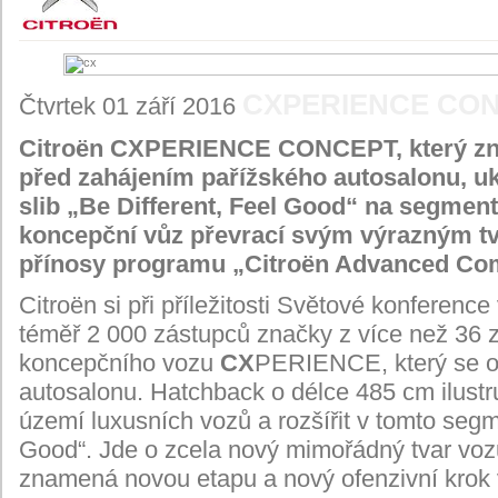
CXPERIENCE CON
Čtvrtek 01 září 2016
Citroën CXPERIENCE CONCEPT, který zna
před zahájením pařížského autosalonu, uka
slib „Be Different, Feel Good“ na segmen
koncepční vůz převrací svým výrazným tva
přínosy programu „Citroën Advanced Co
Citroën si při příležitosti Světové konferen
téměř 2 000 zástupců značky z více než 36 z
koncepčního vozu
CX
PERIENCE, který se o
autosalonu. Hatchback o délce 485 cm ilustru
území luxusních vozů a rozšířit v tomto segme
Good“. Jde o zcela nový mimořádný tvar vozu
znamená novou etapu a nový ofenzivní krok v