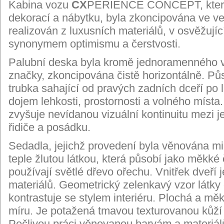
Kabina vozu
CX
PERIENCE CONCEPT, která se
dekorací a nábytku, byla zkoncipována ve vel
realizován z
luxusních materiálů, v osvěžují
synonymem optimismu a čerstvosti.
Palubní deska byla kromě jednoramenného vo
značky, zkoncipována čistě horizontálně. Půs
trubka sahající od pravých zadních dceří po 
dojem lehkosti, prostornosti a volného místa.
zvyšuje nevídanou vizuální kontinuitu mezi j
řidiče a posádku.
Sedadla, jejichž provedení byla věnována m
teple žlutou látkou, která působí jako měkké
používají světlé dřevo ořechu. Vnitřek dveří 
materiálů. Geometrický zelenkavý vzor látky
kontrastuje se stylem interiéru. Plochá a mě
míru. Je potažená tmavou texturovanou kůží
Pečlivou práci věnovanou barvám a materiál