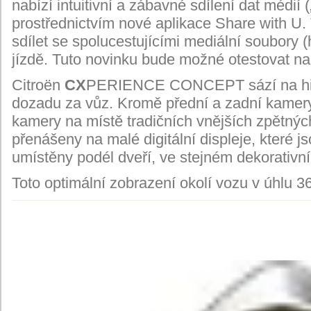
nabízí intuitivní a zábavné sdílení dat médií
prostřednictvím nové aplikace Share with U
sdílet se spolucestujícími mediální soubory (h
jízdě. Tuto novinku bude možné otestovat n
Citroën
CX
PERIENCE CONCEPT sází na high-
dozadu za vůz. Kromě přední a zadní kamer
kamery na místě tradičních vnějších zpětný
přenášeny na malé digitální displeje, které 
umístěny podél dveří, ve stejném dekorativní
Toto optimální zobrazení okolí vozu v úhlu 3