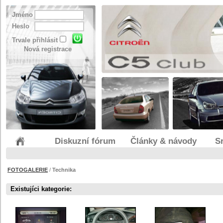
Jméno
Heslo
Trvale přihlásit
Nová registrace
Diskuzní fórum
Články & návody
S
FOTOGALERIE
/
Technika
Existujíci kategorie: