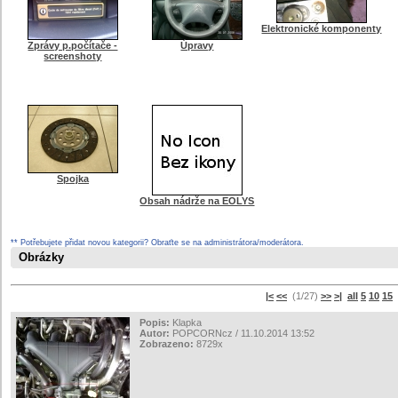
Elektronické komponenty
Zprávy p.počítače -
Úpravy
screenshoty
Spojka
Obsah nádrže na EOLYS
** Potřebujete přidat novou kategorii? Obraťte se na administrátora/moderátora.
Obrázky
|<
<<
(1/27)
>>
>|
all
5
10
15
s
Popis:
Klapka
Autor:
POPCORNcz / 11.10.2014 13:52
Zobrazeno:
8729x