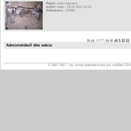
Popis:
zadní naprava
Autor:
radar / 19.04.2012 12:51
Zobrazeno:
12430x
|<
<<
(1/27)
>>
>|
all
5
10
15
s
Administrátoři této sekce:
© 2007-2017 :: by c5club,optimalizováno pro rozlišení 102