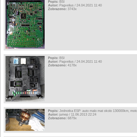
Popis:
BSI
Autor:
Pagvelius / 24.04.2021 11:40
Zobrazeno:
3743x
Popis:
BSI
Autor:
Pagvelius / 24.04.2021 11:40
Zobrazeno:
4178x
Popis:
Jednotka ESP: auto malo mat okolo 130000km, moto
Autor:
jumep / 11.06.2013 22:24
Zobrazeno:
6879x