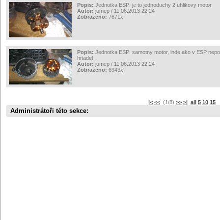
Popis:
Jednotka ESP: je to jednoduchy 2 uhlikovy motor
Autor:
jumep / 11.06.2013 22:24
Zobrazeno:
7671x
Popis:
Jednotka ESP: samotny motor, inde ako v ESP nepouz
hriadel
Autor:
jumep / 11.06.2013 22:24
Zobrazeno:
6943x
|<
<<
(1/8)
>>
>|
all
5
10
15
s
Administrátoři této sekce: