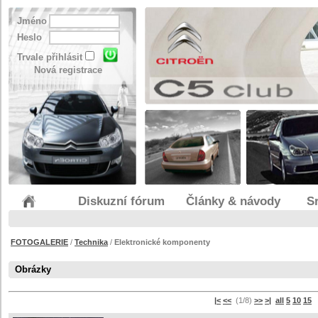
Jméno
Heslo
Trvale přihlásit
Nová registrace
Diskuzní fórum
Články & návody
S
FOTOGALERIE
/
Technika
/
Elektronické komponenty
Obrázky
|<
<<
(1/8)
>>
>|
all
5
10
15
s