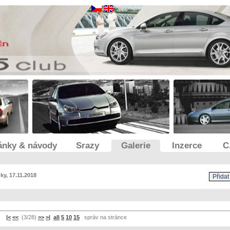
ánky & návody
Srazy
Galerie
Inzerce
C
ky, 17.11.2018
|<
<<
(3/28)
>>
>|
all
5
10
15
správ na stránce