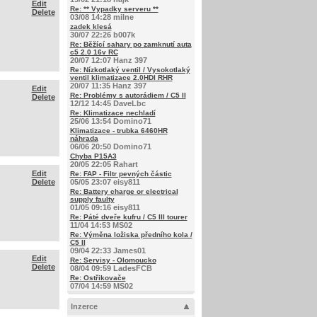
Edit
Re: ** Vypadky serveru **
Delete
03/08 14:28 milne
zadek klesá
30/07 22:26 b007k
Re: Běžící sahary po zamknutí auta
c5 2.0 16v RC
20/07 12:07 Hanz 397
Re: Nízkotlaký ventil / Vysokotlaký
ventil klimatizace 2.0HDI RHR
20/07 11:35 Hanz 397
Edit
Re: Problémy s autorádiem / C5 II
Delete
12/12 14:45 DaveLbc
Re: Klimatizace nechladí
25/06 13:54 Domino71
Klimatizace - trubka 6460HR
náhrada
06/06 20:50 Domino71
Chyba P15A3
20/05 22:05 Rahart
Edit
Re: FAP - Filtr pevných částic
Delete
05/05 23:07 eisy811
Re: Battery charge or electrical
supply faulty
01/05 09:16 eisy811
Re: Páté dveře kufru / C5 III tourer
11/04 14:53 MS02
Re: Výměna ložiska předního kola /
C5 II
09/04 22:33 James01
Edit
Re: Servisy - Olomoucko
Delete
08/04 09:59 LadesFCB
Re: Ostřikovače
07/04 14:59 MS02
Inzerce