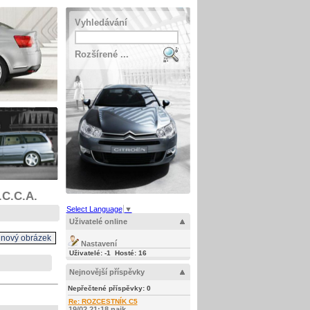
Vyhledávání
Rozšírené ...
.C.C.A.
Select Language
▼
Uživatelé online
Nastavení
Uživatelé: -1 Hosté: 16
Nejnovější příspěvky
Nepřečtené příspěvky:
0
Re: ROZCESTNÍK C5
19/02 21:18 najk