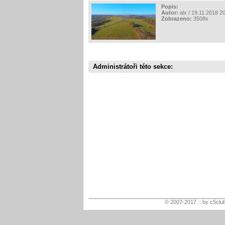
Popis:
Autor:
alx / 19.11.2018 2
Zobrazeno:
3508x
Administrátoři této sekce:
© 2007-2017 :: by c5club