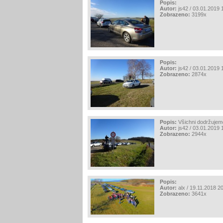
Popis:
Autor:
js42 / 03.01.2019 
Zobrazeno:
3199x
Popis:
Autor:
js42 / 03.01.2019 
Zobrazeno:
2874x
Popis:
Všichni dodržujem
Autor:
js42 / 03.01.2019 
Zobrazeno:
2944x
Popis:
Autor:
alx / 19.11.2018 2
Zobrazeno:
3641x