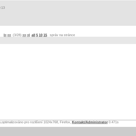
0:13
|<
<<
(3/28)
>>
>|
all
5
10
15
správ na stránce
,optimalizováno pro rozlišení 1024x768, Firefox,
Kontakt/Administrator
0.471s