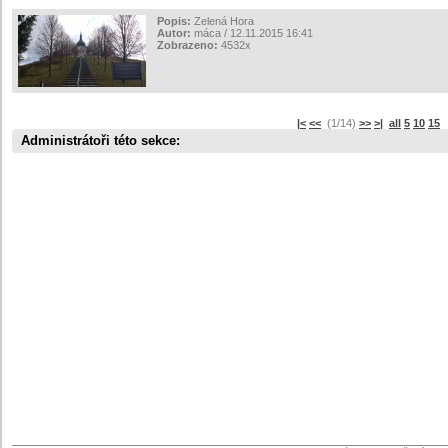
Popis:
Zelená Hora
Autor:
máca / 12.11.2015 16:41
Zobrazeno:
4532x
|<
<<
(1/14)
>>
>|
all
5
10
15
s
Administrátoři této sekce: