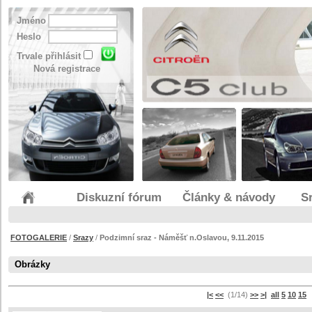
Jméno
Heslo
Trvale přihlásit
Nová registrace
Diskuzní fórum
Články & návody
S
FOTOGALERIE
/
Srazy
/
Podzimní sraz - Náměšť n.Oslavou, 9.11.2015
Obrázky
|<
<<
(1/14)
>>
>|
all
5
10
15
s