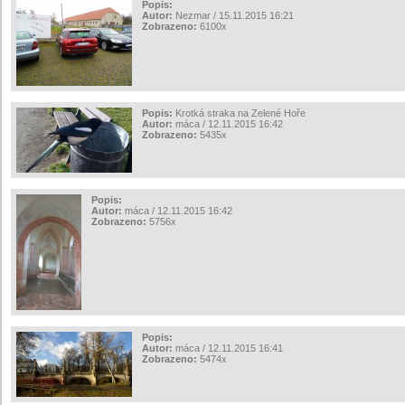
Popis:
Autor:
Nezmar / 15.11.2015 16:21
Zobrazeno:
6100x
Popis:
Krotká straka na Zelené Hoře
Autor:
máca / 12.11.2015 16:42
Zobrazeno:
5435x
Popis:
Autor:
máca / 12.11.2015 16:42
Zobrazeno:
5756x
Popis:
Autor:
máca / 12.11.2015 16:41
Zobrazeno:
5474x