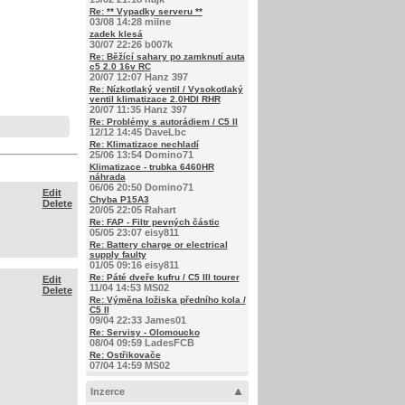
Re: ** Vypadky serveru **
03/08 14:28 milne
zadek klesá
30/07 22:26 b007k
Re: Běžící sahary po zamknutí auta
c5 2.0 16v RC
20/07 12:07 Hanz 397
Re: Nízkotlaký ventil / Vysokotlaký
ventil klimatizace 2.0HDI RHR
20/07 11:35 Hanz 397
Re: Problémy s autorádiem / C5 II
12/12 14:45 DaveLbc
Re: Klimatizace nechladí
25/06 13:54 Domino71
Klimatizace - trubka 6460HR
náhrada
06/06 20:50 Domino71
Edit
Chyba P15A3
Delete
20/05 22:05 Rahart
Re: FAP - Filtr pevných částic
05/05 23:07 eisy811
Re: Battery charge or electrical
supply faulty
01/05 09:16 eisy811
Re: Páté dveře kufru / C5 III tourer
Edit
11/04 14:53 MS02
Delete
Re: Výměna ložiska předního kola /
C5 II
09/04 22:33 James01
Re: Servisy - Olomoucko
08/04 09:59 LadesFCB
Re: Ostřikovače
07/04 14:59 MS02
Inzerce