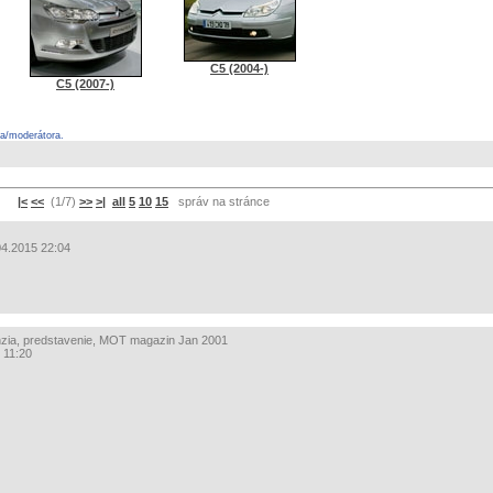
C5 (2004-)
C5 (2007-)
ra/moderátora.
|<
<<
(1/7)
>>
>|
all
5
10
15
správ na stránce
4.2015 22:04
zia, predstavenie, MOT magazin Jan 2001
 11:20