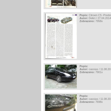
Popis:
Citroen C5 -Preds
Autor:
Delict / 27.04.2014
Zobrazeno:
7958x
Popis:
Autor:
cassius / 11.08.20
Zobrazeno:
7901x
Popis:
Autor:
cassius / 11.08.20
Zobrazeno:
7698x