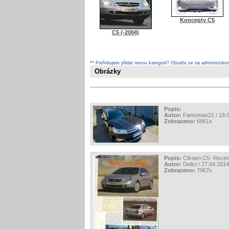
Koncepty C5
C5 (-2004)
** Potřebujete přidat novou kategorii? Obraťte se na administráto
Obrázky
Popis:
Autor:
Fantomas21 / 19.0
Zobrazeno:
6961x
Popis:
Citroen C5- Recen
Autor:
Delict / 27.04.2014
Zobrazeno:
7967x