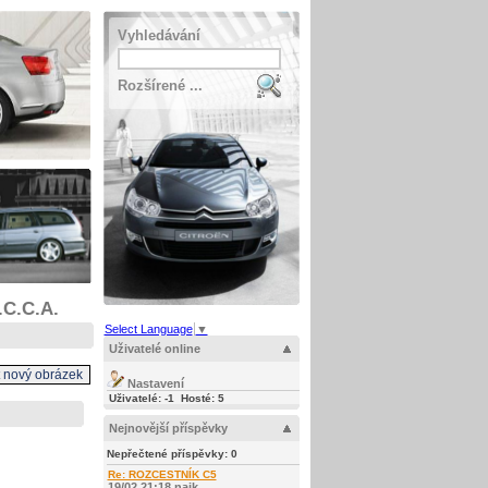
Vyhledávání
Rozšírené ...
.C.C.A.
Select Language
▼
Uživatelé online
Nastavení
Uživatelé: -1 Hosté: 7
Nejnovější příspěvky
Nepřečtené příspěvky:
0
Re: ROZCESTNÍK C5
19/02 21:18 najk