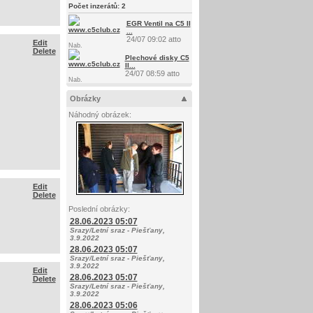
Počet inzerátů:
2
EGR Ventil na C5 II
...
24/07 09:02 atto
Edit
Nab.
Delete
Plechové disky C5
II...
24/07 08:59 atto
Nab.
Obrázky
Náhodný obrázek:
Edit
Delete
Poslední obrázky:
28.06.2023 05:07
Srazy/Letní sraz - Piešťany,
3.9.2022
28.06.2023 05:07
Srazy/Letní sraz - Piešťany,
3.9.2022
Edit
28.06.2023 05:07
Delete
Srazy/Letní sraz - Piešťany,
3.9.2022
28.06.2023 05:06