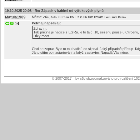
19.10.2025 20:08 -
Re: Zápach v kabině od výfukových plynů
Matula1989
Město:
,
Zlín
Auto:
Citroën C5 II 2.2HDi 16V 125kW Exclusive Break
Petrhej
napsal(a):
Zdravím.
Tak příčina je hadice z EGRu, je to ta č. 18, seženu pouze u Citroenu,
Díky moc!
Chci se zeptat. Bylo to tou hadicí, co si psal. Jaký případně přístup. Kdy
Já to cítím po nastartování a když zastavím. Napadá Vás něco.
© 2007-2017 :: by c5club,optimalizováno pro rozlišení 10