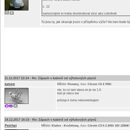
c. 12
samozrejme to treba skontrolovat skor ako cokolvek
To jsou ty, jak ukazuje jruze v příspěvku výše? Asi tam bude š
11.12.2017 22:24 -
Re: Zápach v kabině od výfukových plynů
jumep
Město:
,
Piestany
Auto:
Citroen C6 2.7HDi
nie, to co tam dava on je na 1.6
toto je nieco ine
pristup k tomu nekomentujem
18.12.2017 16:15 -
Re: Zápach v kabině od výfukových plynů
Petrhej
Město:
,
Kladno - Kročehlavy
Auto:
Citroën C5 II 2.2HDi 16V 125kW