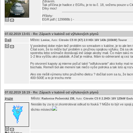
Zdravím.
Tak příčina je hadice z EGRu, je to ta č. 18, seženu pouze u Ci
Díky moc!
Přílohy:
EGR.pdf ( 129988b ) -
07.02.2019 13:01 -
Re: Zápach v kabině od výfukových plynů
Dali
Město:
,
Levice
Auto:
Citroën C5 III (X7) 2.0 HDi 16V 143k (103kW) Tourer
V poslednej dobe mám tiež problém so smradom v kabíne, je to ale len 
Čítal som, že to môže byť problém s pružnou spojkou výfuku. Dá sa ok
spotrebu lebo snímače dostávajú iné údaje akoby mali. Čo mám takú mal
1-2 litra vyššiu ako palubák. A žiaľ je reálna. Mám to odmerané aj cez 
Po otvorení kapoty aj mierne počuť také "odfukovanie" ako keby mal re
búchala. Remeň bol ale menení tak niečo vyše polroka a tak isto aj ro
Ako ste riešili výmenu toho pružného dielcu ? dočítal som sa tu, že lacn
400-500E a to je trochu mrte
07.02.2019 18:19 -
Re: Zápach v kabině od výfukových plynů
jruze
Město:
,
Radonice Počenická 158
Auto:
Citroën C5 II 2.2HDi 16V 125kW Excl
Nestálo by za to si zkontrolovat odkud to fouká ? Může to být ve spoji p
těchto místech