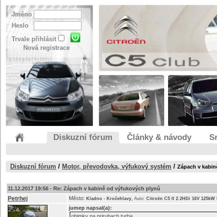
Jméno
Heslo
Trvale přihlásit
Nová registrace
Diskuzní fórum
Články & návody
S
Diskuzní fórum
/
Motor, převodovka, výfukový systém
/
Zápach v kabin
11.12.2017 19:56 -
Re: Zápach v kabině od výfukových plynů
Petrhej
Město:
,
Kladno - Kročehlavy
Auto:
Citroën C5 II 2.2HDi 16V 125kW
jumep
napsal(a):
obimky na prirubach turba