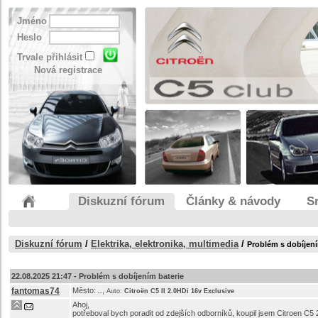
Jméno
Heslo
Trvale přihlásit
Nová registrace
Diskuzní fórum
Články & návody
S
Diskuzní fórum
/
Elektrika, elektronika, multimedia
/
Problém s dobíjen
22.08.2025 21:47 -
Problém s dobíjením baterie
fantomas74
Město:
,
..
Auto:
Citroën C5 II 2.0HDi 16v Exclusive
Ahoj,
potřeboval bych poradit od zdejších odborníků, koupil jsem Citroen C5 