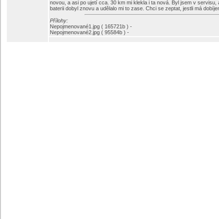
novou, a asi po ujetí cca. 30 km mi klekla i ta nová. Byl jsem v servisu
baterii dobyl znovu a udělalo mi to zase. Chci se zeptat, jestli má dobíje
Přílohy:
Nepojmenované1.jpg ( 165721b ) -
Nepojmenované2.jpg ( 95584b ) -