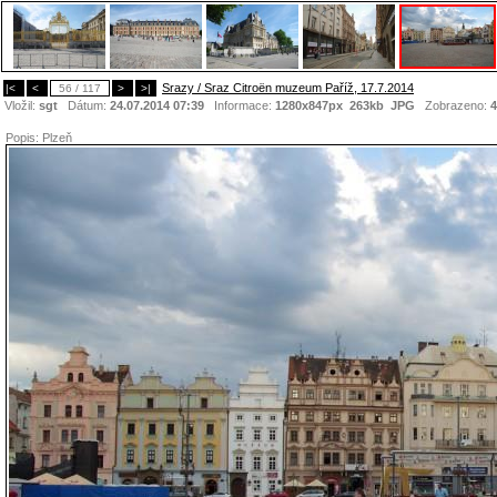
Srazy / Sraz Citroën muzeum Paříž, 17.7.2014
|<
<
56 / 117
>
>|
Vložil:
sgt
Dátum:
24.07.2014 07:39
Informace:
1280x847px 263kb
JPG
Zobrazeno:
4
Popis:
Plzeň