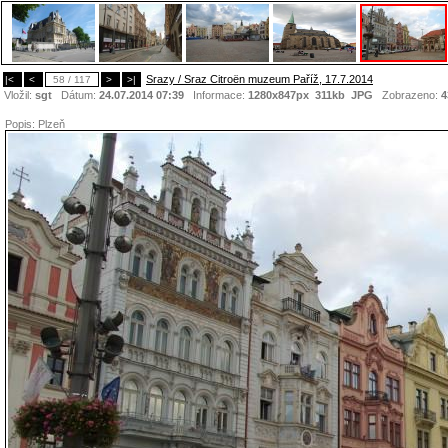
Srazy / Sraz Citroën muzeum Paříž, 17.7.2014
|<
<
58 / 117
>
>|
Vložil:
sgt
Dátum:
24.07.2014 07:39
Informace:
1280x847px 311kb
JPG
Zobrazeno:
4
Popis:
Plzeň