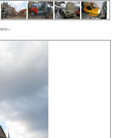
4533
x