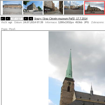
Srazy / Sraz Citroën muzeum Paříž, 17.7.2014
|<
<
57 / 117
>
>|
Vložil:
sgt
Dátum:
24.07.2014 07:39
Informace:
1280x1932px 453kb
JPG
Zobrazeno:
Popis:
Plzeň