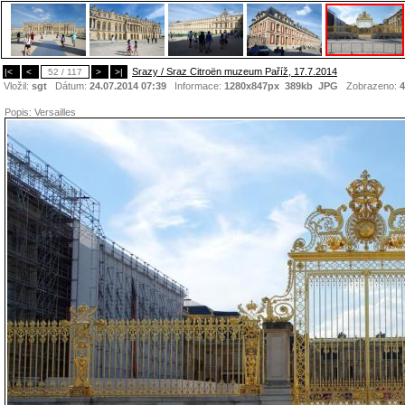
Srazy / Sraz Citroën muzeum Paříž, 17.7.2014
|<
<
52 / 117
>
>|
Vložil:
sgt
Dátum:
24.07.2014 07:39
Informace:
1280x847px 389kb
JPG
Zobrazeno:
4
Popis:
Versailles