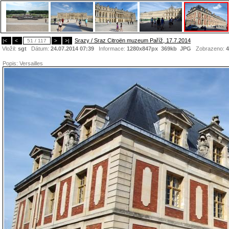
Srazy / Sraz Citroën muzeum Paříž, 17.7.2014
|<
<
51 / 117
>
>|
Vložil:
sgt
Dátum:
24.07.2014 07:39
Informace:
1280x847px 369kb
JPG
Zobrazeno:
4
Popis:
Versailles