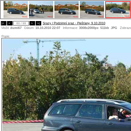
Srazy / Podzimní sraz - Piešťany, 9.10.2010
|<
<
60 / 99
>
>|
Vložil:
dumi67
Dátum:
10.10.2010 22:07
Informace:
3008x2000px 511kb
JPG
Zobraz
Popis: