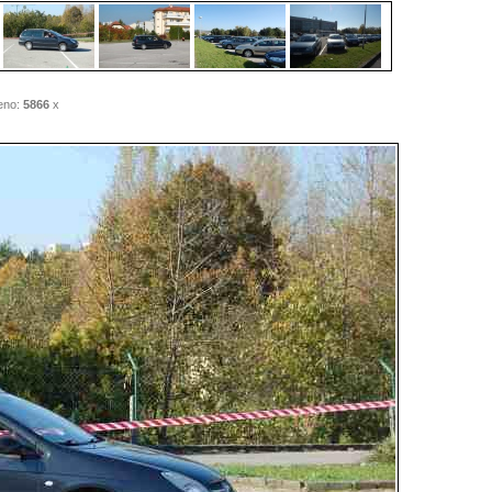
eno:
5866
x