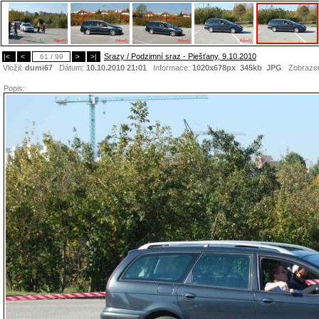
Srazy / Podzimní sraz - Piešťany, 9.10.2010
|<
<
61 / 99
>
>|
Vložil:
dumi67
Dátum:
10.10.2010 21:01
Informace:
1020x678px 345kb
JPG
Zobraze
Popis: