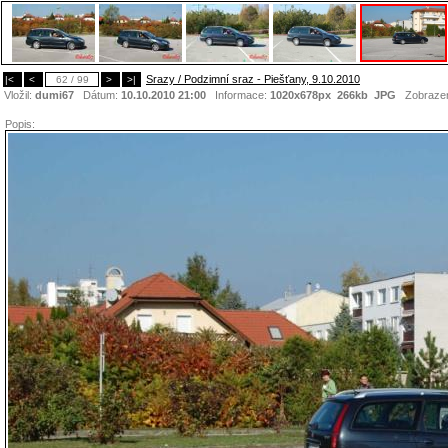
Srazy / Podzimní sraz - Piešťany, 9.10.2010
|<
<
62 / 99
>
>|
Vložil:
dumi67
Dátum:
10.10.2010 21:00
Informace:
1020x678px 266kb
JPG
Zobraze
Popis: