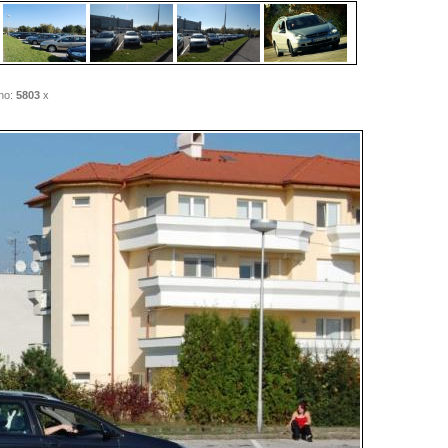
no:
5803
x