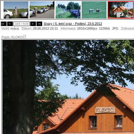
Srazy / 5. letní sraz - Podlesí, 23.6.2012
|<
<
345 / 639
>
>|
Vložil:
máca
Dátum:
28.06.2012 22:11
Informace:
2816x1880px 1239kb
JPG
Zobraze
Popis:
KLOKOČÍ