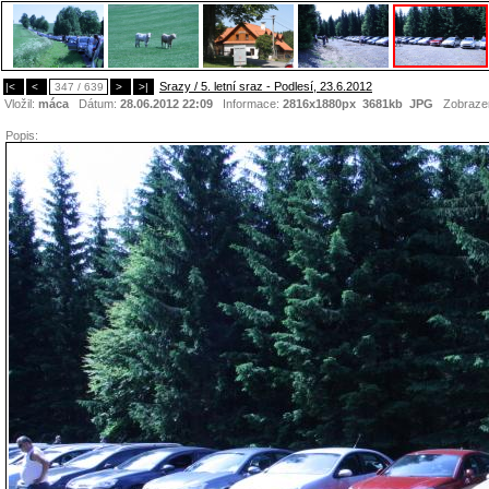
Srazy / 5. letní sraz - Podlesí, 23.6.2012
|<
<
347 / 639
>
>|
Vložil:
máca
Dátum:
28.06.2012 22:09
Informace:
2816x1880px 3681kb
JPG
Zobraze
Popis: