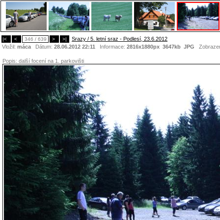
Srazy / 5. letní sraz - Podlesí, 23.6.2012
|<
<
346 / 639
>
>|
Vložil:
máca
Dátum:
28.06.2012 22:11
Informace:
2816x1880px 3647kb
JPG
Zobraze
Popis:
další focení na 1. parkovišti