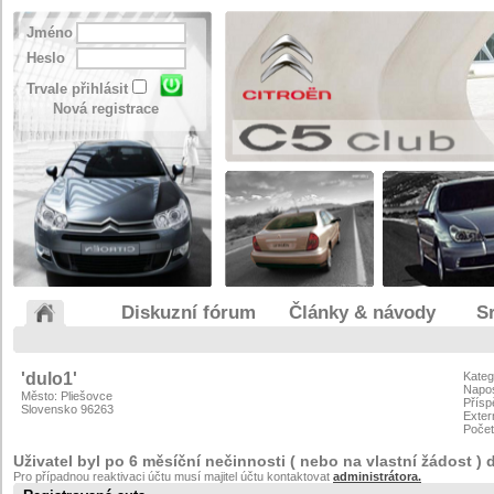
Jméno
Heslo
Trvale přihlásit
Nová registrace
Diskuzní fórum
Články & návody
S
'dulo1'
Kateg
Napos
Město: Pliešovce
Přísp
Slovensko 96263
Exter
Počet
Uživatel byl po 6 měsíční nečinnosti ( nebo na vlastní žádost ) 
Pro případnou reaktivaci účtu musí majitel účtu kontaktovat
administrátora.