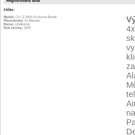
Registrovaná auta
Céčko
,
Model:
C5 I 2.2HDi Exclusive Break
V
Převodovka:
5s Manual
Barva:
strieborná
4x
Rok výroby:
2002
sk
vy
kl
za
Al
Mě
te
Ai
na
Pa
De