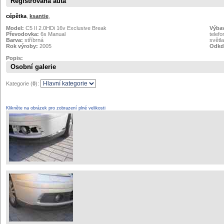
Registrovaná auta
cépětka
,
ksantie
,
Model:
C5 II 2.0HDi 16v Exclusive Break
Výba
Převodovka:
6s Manual
telef
Barva:
stříbrná
světla
Rok výroby:
2005
Odkdy
Popis:
Osobní galerie
Kategorie (
0
):
Klikněte na obrázek pro zobrazení plné velikosti