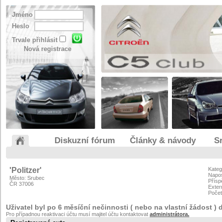
Jméno
Heslo
Trvale přihlásit
Nová registrace
Diskuzní fórum
Články & návody
S
'Politzer'
Kateg
Napos
Město: Srubec
Přísp
ČR 37006
Exter
Počet
Uživatel byl po 6 měsíční nečinnosti ( nebo na vlastní žádost ) 
Pro případnou reaktivaci účtu musí majitel účtu kontaktovat
administrátora.