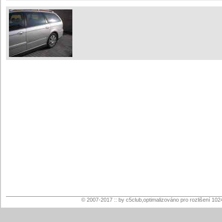
© 2007-2017 :: by c5club,optimalizováno pro rozlišení 102