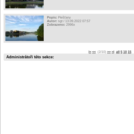
Popis:
Piešťany
Autor:
sgt / 13.09.2022 07:57
Zobrazeno:
2996x
|<
<<
(2/10)
>>
>|
all
5
10
15
s
Administrátoři této sekce: