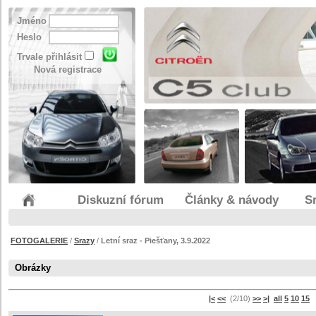
Jméno
Heslo
Trvale přihlásit
Nová registrace
Diskuzní fórum
Články & návody
S
FOTOGALERIE
/
Srazy
/
Letní sraz - Piešťany, 3.9.2022
Obrázky
|<
<<
(2/10)
>>
>|
all
5
10
15
s