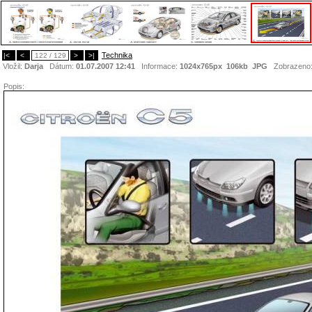
Technika
|<
<
122 / 129
>
>|
Vložil:
Darja
Dátum:
01.07.2007 12:41
Informace:
1024x765px 106kb
JPG
Zobrazeno
Popis: