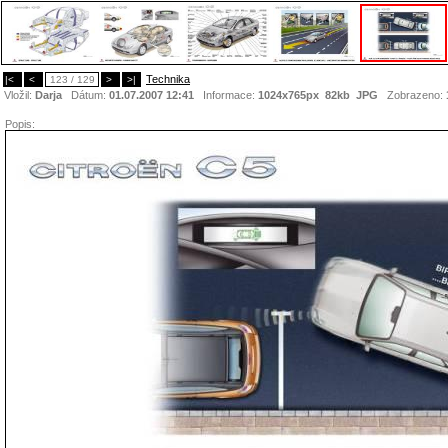
Technika
|<
<
123 / 129
>
>|
Vložil:
Darja
Dátum:
01.07.2007 12:41
Informace:
1024x765px 82kb
JPG
Zobrazeno:
Popis: