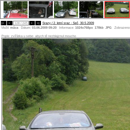
Srazy / 2. letní sraz - Seč, 30.5.2009
|<
<
128 / 245
>
>|
Vložil:
máca
Dátum:
03.06.2009 09:20
Informace:
1024x768px 178kb
JPG
Zobrazeno
Popis:
zvířátka u sebe- abych tě nezblajznul moucho