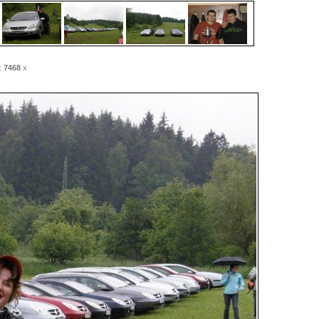
:
7468
x