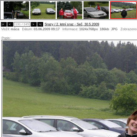
Srazy / 2. letní sraz - Seč, 30.5.2009
|<
<
131 / 245
>
>|
Vložil:
máca
Dátum:
03.06.2009 09:17
Informace:
1024x768px 186kb
JPG
Zobrazeno
Popis: