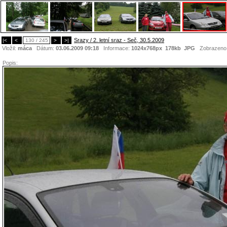
Srazy / 2. letní sraz - Seč, 30.5.2009
|<
<
130 / 245
>
>|
Vložil:
máca
Dátum:
03.06.2009 09:18
Informace:
1024x768px 178kb
JPG
Zobrazeno
Popis: